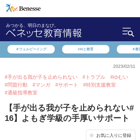
みつかる、明日のまなび。
＃ウェルビーイング
#AIと教育
＃教
2023/02/11
#手が出る我が子を止められない
#トラブル
#ゆむい
#問題行動
#マンガ
#サポート
#特別支援教室
#通級指導教室
【手が出る我が子を止められない#
16】よもぎ学級の手厚いサポート
お気に入りに登録