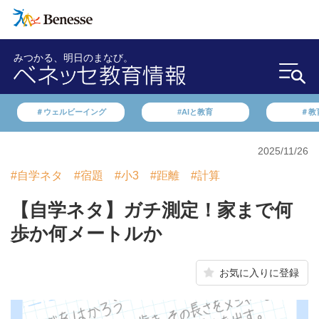
みつかる、明日のまなび。
＃ウェルビーイング
#AIと教育
＃教
2025/11/26
#自学ネタ
#宿題
#小3
#距離
#計算
【自学ネタ】ガチ測定！家まで何
歩か何メートルか
お気に入りに登録