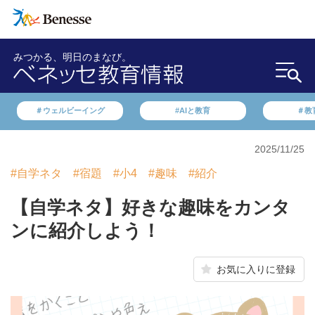
みつかる、明日のまなび。
＃ウェルビーイング
#AIと教育
＃教
2025/11/25
#自学ネタ
#宿題
#小4
#趣味
#紹介
【自学ネタ】好きな趣味をカンタ
ンに紹介しよう！
お気に入りに登録