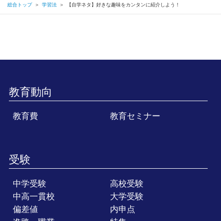
総合トップ
＞
学習法
＞
【自学ネタ】好きな趣味をカンタンに紹介しよう！
教育動向
教育費
教育セミナー
受験
中学受験
高校受験
中高一貫校
大学受験
偏差値
内申点