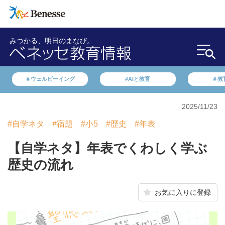
みつかる、明日のまなび。
＃ウェルビーイング
#AIと教育
＃教
2025/11/23
#自学ネタ
#宿題
#小5
#歴史
#年表
【自学ネタ】年表でくわしく学ぶ
歴史の流れ
お気に入りに登録