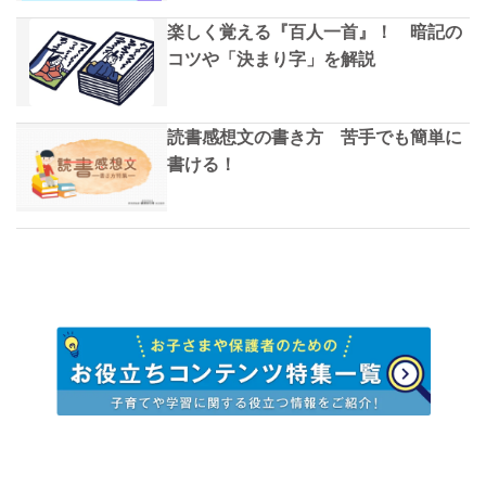
楽しく覚える『百人一首』！ 暗記の
コツや「決まり字」を解説
読書感想文の書き方 苦手でも簡単に
書ける！