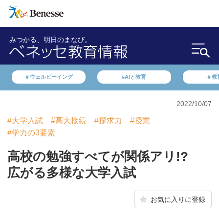
みつかる、明日のまなび。
＃ウェルビーイング
#AIと教育
＃教
2022/10/07
#大学入試
#高大接続
#探求力
#授業
#学力の3要素
高校の勉強すべてが関係アリ!?
広がる多様な大学入試
お気に入りに登録