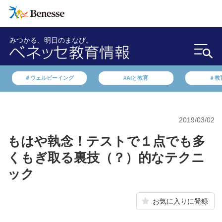
みつかる、明日のまなび。
＃ウェルビーイング
#AIと教育
＃教
2019/03/02
もはや執念！テストで１点でも多
くもぎ取る裏技（？）的なテクニ
ック
お気に入りに登録