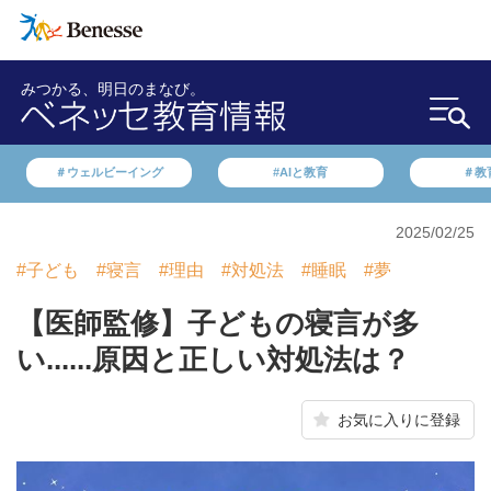
みつかる、明日のまなび。
＃ウェルビーイング
#AIと教育
＃教
2025/02/25
#子ども
#寝言
#理由
#対処法
#睡眠
#夢
【医師監修】子どもの寝言が多
い......原因と正しい対処法は？
お気に入りに登録