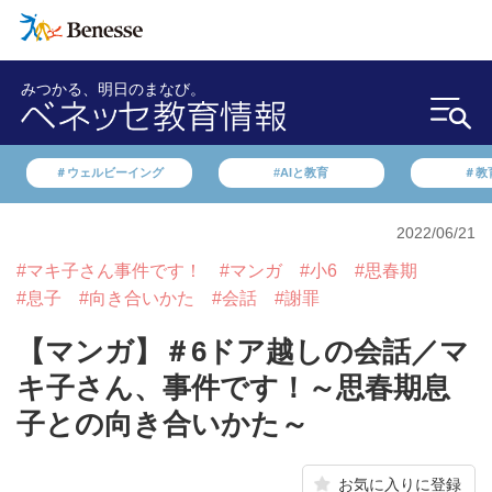
みつかる、明日のまなび。
＃ウェルビーイング
#AIと教育
＃教
2022/06/21
#マキ子さん事件です！
#マンガ
#小6
#思春期
#息子
#向き合いかた
#会話
#謝罪
【マンガ】＃6ドア越しの会話／マ
キ子さん、事件です！～思春期息
子との向き合いかた～
お気に入りに登録