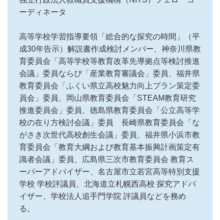
ーディネータ
高等学校学習指導要領「総合的な探究の時間」（平
成30年告示）解説書作成検討メンバー、神奈川県教
育委員会「高等学校等教育改革先導拠点等検討推進
会議」委員ならび「産業教育審議会」委員、福井県
教育委員会「ふくい県立高校魅力向上プラン策定委
員会」委員、岡山県教育委員会「STEAM教育研究
推進委員会」委員、徳島県教育委員会「公立高等学
校の在り方検討会議」委員 長崎県教育委員会「な
がさき次世代高校創生会議」委員、福井県小浜市教
育委員会「教育大綱および教育基本振興計画策定有
識者会議」委員、広島県三次市教育委員会 教育ス
ーパーアドバイザー、名古屋市立若宮高等特別支援
学校 学校評議員、北海道立札幌西高校 探究アドバ
イザー、学校法人追手門学院 評議員などを務め
る。