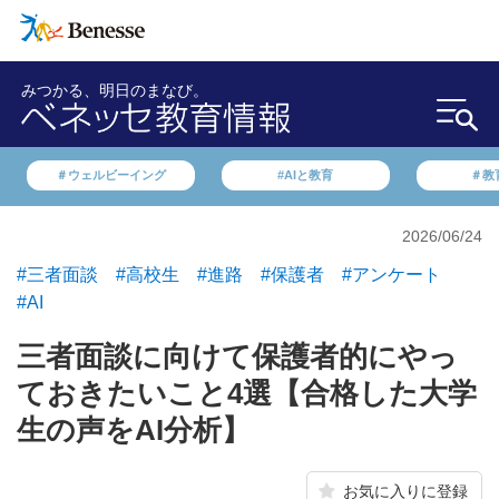
みつかる、明日のまなび。
＃ウェルビーイング
#AIと教育
＃教
2026/06/24
#三者面談
#高校生
#進路
#保護者
#アンケート
#AI
三者面談に向けて保護者的にやっ
ておきたいこと4選【合格した大学
生の声をAI分析】
お気に入りに登録