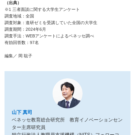
（出典）
※1 三者面談に関する大学生アンケート
調査地域：全国
調査対象：進研ゼミを受講していた全国の大学生
調査期間：2024年6月
調査手法：WEBアンケートによるベネッセ調べ
有効回答数：97名
編集／ 岡 聡子
山下 真司
ベネッセ教育総合研究所 教育イノベーションセン
ター主席研究員
独立行政法人教職員支援機構（NITS）フェローコ