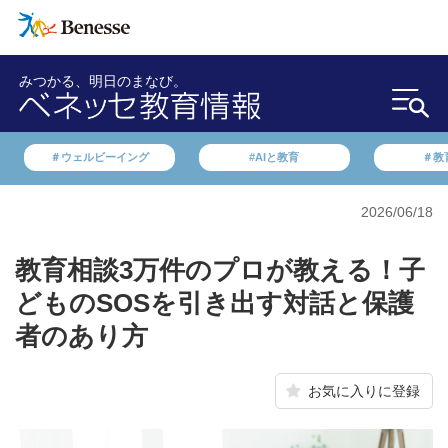
みつかる、明日のまなび。
＃ウェルビーイング
#AIと教育
＃教
2026/06/18
教育相談3万件のプロが教える！子
どものSOSを引き出す対話と保護
者のあり方
お気に入りに登録