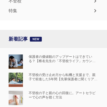
不登校
特集
新着記事
保護者の価値観のアップデートはできてい
る？【椎名先生の「不登校ライフ」カウンセ
リングルーム #14】
不登校の受け止め方から転機と支援まで、親
子で前進した5年間【先輩保護者に聞くリアル
な歩み_前編】
不登校の子と親の心の回復に。アートセラピ
ーで心の声を聴く方法