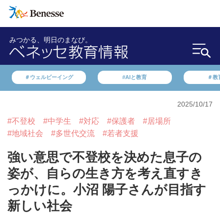
みつかる、明日のまなび。
＃ウェルビーイング
#AIと教育
＃教
2025/10/17
#不登校
#中学生
#対応
#保護者
#居場所
#地域社会
#多世代交流
#若者支援
強い意思で不登校を決めた息子の
姿が、自らの生き方を考え直すき
っかけに。小沼 陽子さんが目指す
新しい社会