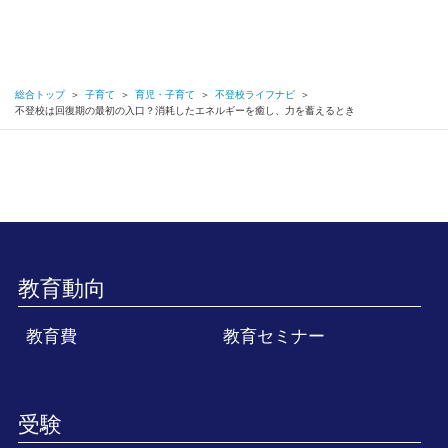
総合トップ
＞
子育て
＞
育児・子育て
＞
不登校ライフナビ
＞
不登校は回復期の最初の入口？消耗したエネルギーを癒し、力を蓄えるとき
教育動向
教育費
教育セミナー
受験