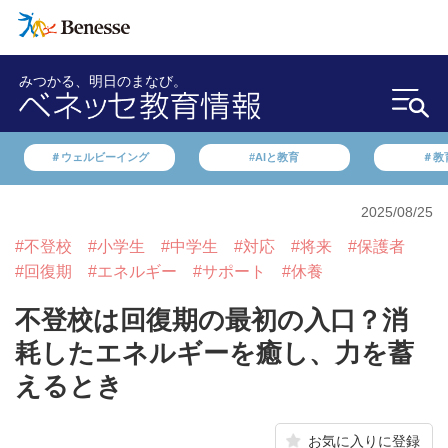
みつかる、明日のまなび。
＃ウェルビーイング
#AIと教育
＃教
2025/08/25
#不登校
#小学生
#中学生
#対応
#将来
#保護者
#回復期
#エネルギー
#サポート
#休養
不登校は回復期の最初の入口？消
耗したエネルギーを癒し、力を蓄
えるとき
お気に入りに登録