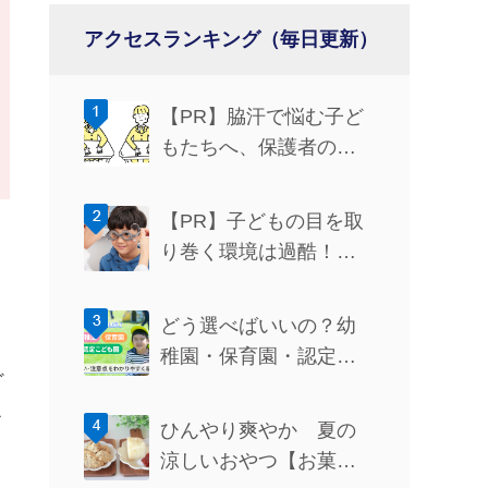
アクセスランキング（毎日更新）
【PR】脇汗で悩む子ど
もたちへ、保護者の方
ができるサポートと
は？
【PR】子どもの目を取
り巻く環境は過酷！い
ま知っておきたい目の
健康の話
どう選べばいいの？幼
稚園・保育園・認定こ
ど
ども園の違い・注意点
ル
をわかりやすく紹介
ひんやり爽やか 夏の
涼しいおやつ【お菓子