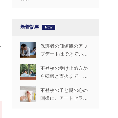
新着記事
保護者の価値観のアッ
近
プデートはできてい
ま
る？【椎名先生の「不
。
不登校の受け止め方か
登校ライフ」カウンセ
。
ら転機と支援まで、親
リングルーム #14】
子で前進した5年間【先
不登校の子と親の心の
輩保護者に聞くリアル
回復に。アートセラピ
な歩み_前編】
ーで心の声を聴く方法