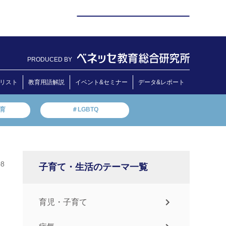
PRODUCED BY
リスト
教育用語解説
イベント&セミナー
データ&レポート
教育
＃LGBTQ
08
子育て・生活のテーマ一覧
育児・子育て