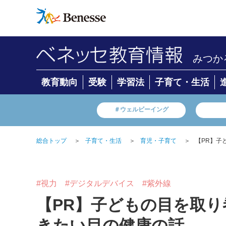
みつか
教育動向
受験
学習法
子育て・生活
＃ウェルビーイング
総合トップ
＞
子育て・生活
＞
育児・子育て
＞
【PR】子
#視力
#デジタルデバイス
#紫外線
【PR】子どもの目を取
きたい目の健康の話