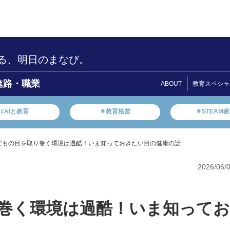
る、明日のまなび。
進路・職業
ABOUT
教育スペシャ
#AIと教育
＃教育格差
＃STEAM
どもの目を取り巻く環境は過酷！いま知っておきたい目の健康の話
2026/06/
り巻く環境は過酷！いま知ってお