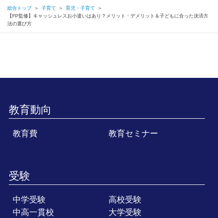
総合トップ
＞
子育て
＞
育児・子育て
＞
【FP監修】キャッシュレスお小遣いはあり？メリット・デメリット＆子どもに合った決済方
法の選び方
教育動向
教育費
教育セミナー
受験
中学受験
高校受験
中高一貫校
大学受験