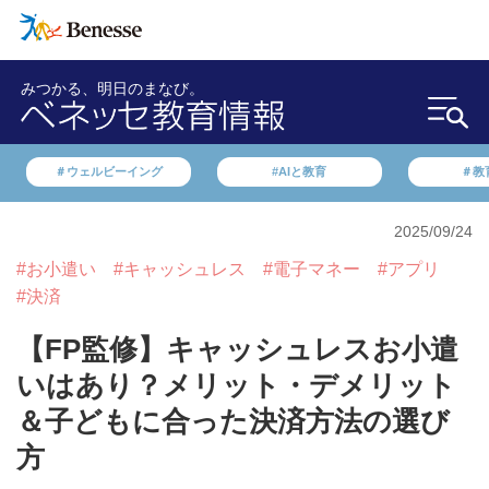
みつかる、明日のまなび。
＃ウェルビーイング
#AIと教育
＃教
2025/09/24
#お小遣い
#キャッシュレス
#電子マネー
#アプリ
#決済
【FP監修】キャッシュレスお小遣
いはあり？メリット・デメリット
＆子どもに合った決済方法の選び
方