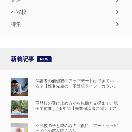
不登校
特集
新着記事
保護者の価値観のアップデートはできてい
る？【椎名先生の「不登校ライフ」カウンセ
リングルーム #14】
不登校の受け止め方から転機と支援まで、親
子で前進した5年間【先輩保護者に聞くリアル
な歩み_前編】
不登校の子と親の心の回復に。アートセラピ
ーで心の声を聴く方法