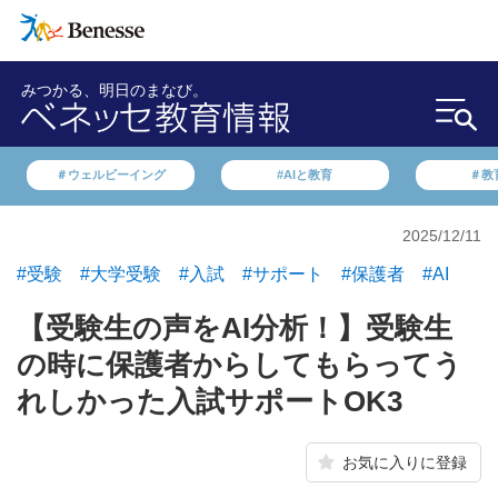
みつかる、明日のまなび。
＃ウェルビーイング
#AIと教育
＃教
2025/12/11
#受験
#大学受験
#入試
#サポート
#保護者
#AI
【受験生の声をAI分析！】受験生
の時に保護者からしてもらってう
れしかった入試サポートOK3
お気に入りに登録