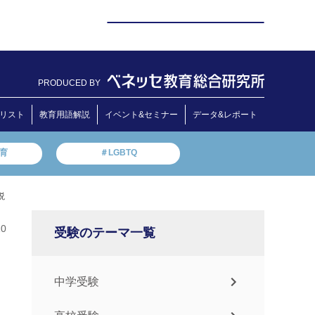
PRODUCED BY
リスト
教育用語解説
イベント&セミナー
データ&レポート
教育
＃LGBTQ
説
10
受験のテーマ一覧
中学受験