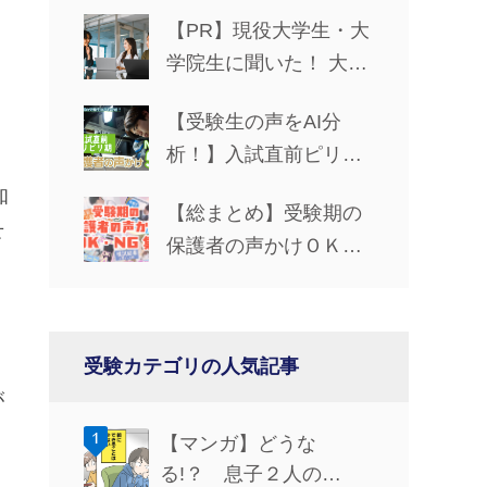
【PR】現役大学生・大
学院生に聞いた！ 大学
生活で役立つパソコン
【受験生の声をAI分
の選び方
析！】入試直前ピリピ
リ期の保護者の声かけ
知
【総まとめ】受験期の
NG5
せ
保護者の声かけＯＫ・
ＮＧ集
。
受験カテゴリの人気記事
が
【マンガ】どうな
る!？ 息子２人の…