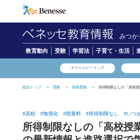
みつか
教育動向
受験
学習法
子育て・生活
＃ウェルビーイング
総合トップ
＞
受験
＞
高校受験
＞
所得制限なしの「高校授
#高校
#無償化
#授業料
#所得制限なし
#いつ
所得制限なしの「高校授
の最新情報と進路選択で