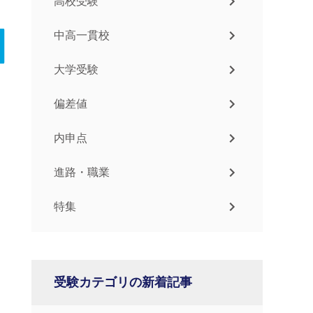
高校受験
中高一貫校
大学受験
偏差値
内申点
進路・職業
特集
受験カテゴリの新着記事