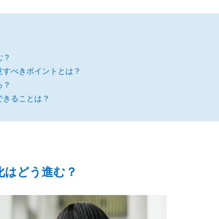
む？
意すべきポイントとは？
る？
できることは？
化はどう進む？