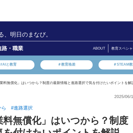
る、明日のまなび。
進路・職業
ABOUT
教育スペシャ
#AIと教育
＃教育格差
＃STEAM
業料無償化」はいつから？制度の最新情報と進路選択で気を付けたいポイントを解
2025/06/
から
#進路選択
業料無償化」はいつから？制度
気を付けたいポイントを解説