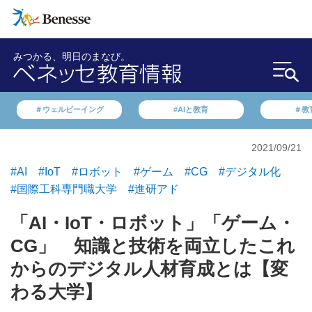
みつかる、明日のまなび。
＃ウェルビーイング
#AIと教育
＃教
2021/09/21
#AI
#IoT
#ロボット
#ゲーム
#CG
#デジタル化
#国際工科専門職大学
#進研アド
「AI・IoT・ロボット」「ゲーム・
CG」 知識と技術を両立したこれ
からのデジタル人材育成とは【変
わる大学】