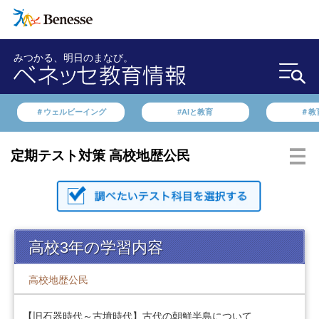
みつかる、明日のまなび。
＃ウェルビーイング
#AIと教育
＃教
定期テスト対策 高校地歴公民
高校3年の学習内容
高校地歴公民
【旧石器時代～古墳時代】古代の朝鮮半島について