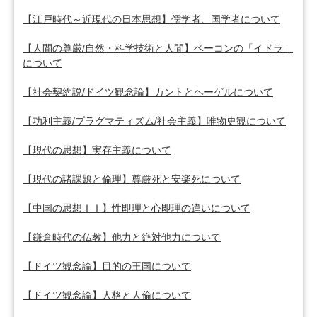
【江戸時代～近現代の日本思想】儒学者、国学者について
【人間の尊厳/自然・科学技術と人間】ベーコンの「イドラ」
について
【社会契約説/ドイツ観念論】カントとヘーゲルについて
【功利主義/プラグマティズム/社会主義】唯物史観について
【現代の思想】実存主義について
【現代の諸課題と倫理】尊厳死と安楽死について
【中国の思想ＩＩ】性即理と心即理の違いについて
【鎌倉時代の仏教】他力と絶対他力について
【ドイツ観念論】目的の王国について
【ドイツ観念論】人格と人倫について