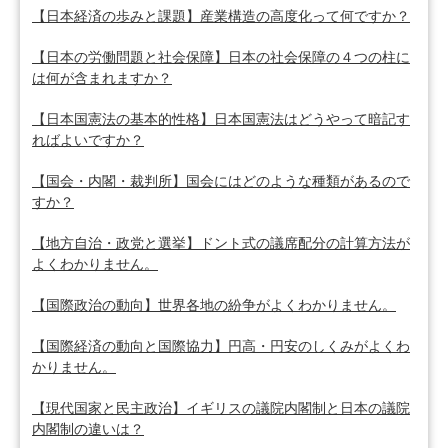
【日本経済の歩みと課題】産業構造の高度化って何ですか？
【日本の労働問題と社会保障】日本の社会保障の４つの柱に
は何が含まれますか？
【日本国憲法の基本的性格】日本国憲法はどうやって暗記す
ればよいですか？
【国会・内閣・裁判所】国会にはどのような種類があるので
すか？
【地方自治・政党と選挙】ドント式の議席配分の計算方法が
よくわかりません。
【国際政治の動向】世界各地の紛争がよくわかりません。
【国際経済の動向と国際協力】円高・円安のしくみがよくわ
かりません。
【現代国家と民主政治】イギリスの議院内閣制と日本の議院
内閣制の違いは？