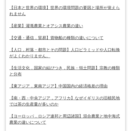
【日本と世界の環境】世界の環境問題の要因と場所が覚えら
れません
【産業】灌漑農業とオアシス農業の違い
【交通・通信，貿易】貨物船の種類の違いについて
【人口，村落・都市とその問題】人口ピラミッドや人口転換
がよくわかりません。
【生活文化，国家の結びつき，民族・領土問題】宗教の種類
と分布
【東アジア，東南アジア】中国国内の経済格差の理由
【南・西・中央アジア，アフリカ】なぜイギリスの旧植民地
では茶の生産量が多いのか
【ヨーロッパ，ロシア連邦と周辺諸国】混合農業と地中海式
農業の違いについて