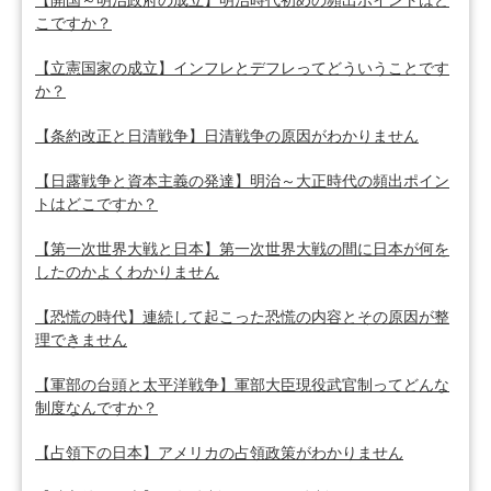
【開国～明治政府の成立】明治時代初めの頻出ポイントはど
こですか？
【立憲国家の成立】インフレとデフレってどういうことです
か？
【条約改正と日清戦争】日清戦争の原因がわかりません
【日露戦争と資本主義の発達】明治～大正時代の頻出ポイン
トはどこですか？
【第一次世界大戦と日本】第一次世界大戦の間に日本が何を
したのかよくわかりません
【恐慌の時代】連続して起こった恐慌の内容とその原因が整
理できません
【軍部の台頭と太平洋戦争】軍部大臣現役武官制ってどんな
制度なんですか？
【占領下の日本】アメリカの占領政策がわかりません