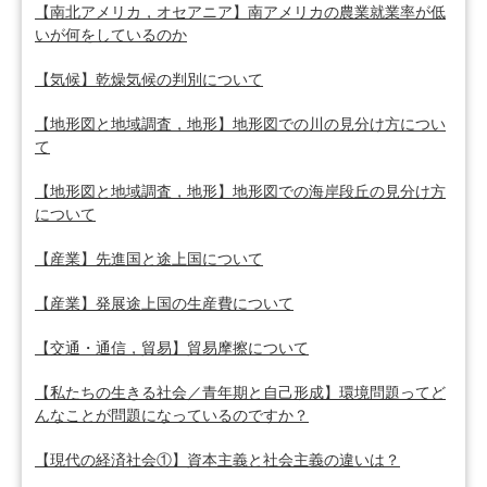
【南北アメリカ，オセアニア】南アメリカの農業就業率が低
いが何をしているのか
【気候】乾燥気候の判別について
【地形図と地域調査，地形】地形図での川の見分け方につい
て
【地形図と地域調査，地形】地形図での海岸段丘の見分け方
について
【産業】先進国と途上国について
【産業】発展途上国の生産費について
【交通・通信，貿易】貿易摩擦について
【私たちの生きる社会／青年期と自己形成】環境問題ってど
んなことが問題になっているのですか？
【現代の経済社会①】資本主義と社会主義の違いは？