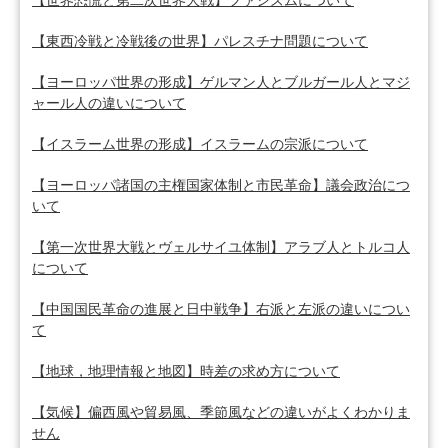
【世界恐慌と第二次世界大戦】ファシズムについて
【東西冷戦と冷戦後の世界】パレスチナ問題について
【ヨーロッパ世界の形成】ゲルマン人とブルガール人とマジ
ャール人の違いについて
【イスラーム世界の形成】イスラームの宗派について
【ヨーロッパ諸国の主権国家体制と市民革命】議会政治につ
いて
【第一次世界大戦とヴェルサイユ体制】アラブ人とトルコ人
について
【中国国民革命の進展と日中戦争】右派と左派の違いについ
て
【地球，地理情報と地図】時差の求め方について
【気候】偏西風や貿易風、季節風などの違いがよくわかりま
せん