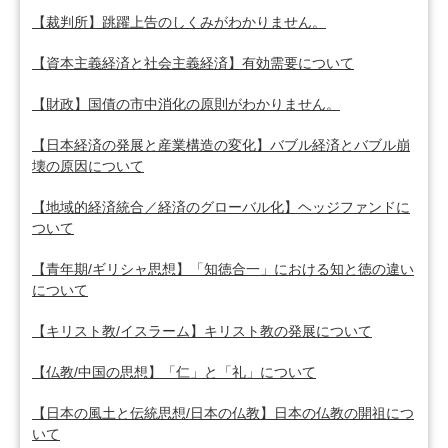
【裁判所】跳躍上告のしくみがわかりません。
【資本主義経済と社会主義経済】有効需要について
【財政】国債の市中消化の原則がわかりません。
【日本経済の発展と産業構造の変化】バブル経済とバブル崩
壊の原因について
【地域的経済統合／経済のグローバル化】ヘッジファンドに
ついて
【青年期/ギリシャ思想】「知徳合一」における知と徳の違い
について
【キリスト教/イスラーム】キリスト教の発展について
【仏教/中国の思想】「仁」と「礼」について
【日本の風土と伝統思想/日本の仏教】日本の仏教の開祖につ
いて