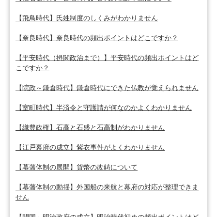
【飛鳥時代】氏姓制度のしくみがわかりません
【奈良時代】奈良時代の頻出ポイントはどこですか？
【平安時代（摂関政治まで）】平安時代の頻出ポイントはど
こですか？
【院政～鎌倉時代】鎌倉時代にできた仏教が覚えられません
【室町時代】半済令と守護請が何なのかよくわかりません
【織豊政権】石高と石盛と石高制がわかりません
【江戸幕府の成立】紫衣事件がよくわかりません
【幕藩体制の展開】貨幣の改鋳について
【幕藩体制の動揺】外国船の来航と幕府の対応が整理できま
せん