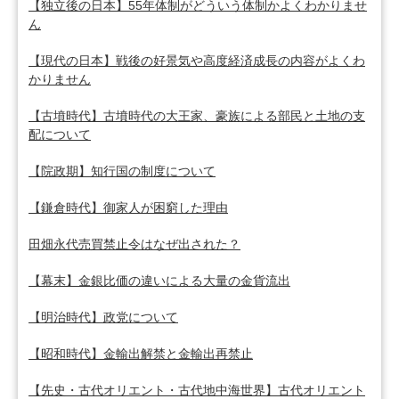
【独立後の日本】55年体制がどういう体制かよくわかりませ
ん
【現代の日本】戦後の好景気や高度経済成長の内容がよくわ
かりません
【古墳時代】古墳時代の大王家、豪族による部民と土地の支
配について
【院政期】知行国の制度について
【鎌倉時代】御家人が困窮した理由
田畑永代売買禁止令はなぜ出された？
【幕末】金銀比価の違いによる大量の金貨流出
【明治時代】政党について
【昭和時代】金輸出解禁と金輸出再禁止
【先史・古代オリエント・古代地中海世界】古代オリエント