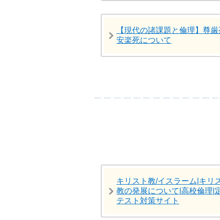
【現代の諸課題と倫理】尊厳
安楽死について
キリスト教/イスラーム|キリ
教の発展について|高校倫理|
テスト対策サイト