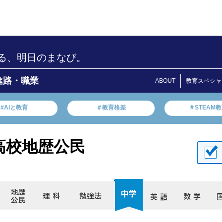
る、明日のまなび。
進路・職業
ABOUT
教育スペシャ
#AIと教育
＃教育格差
＃STEAM
高校地歴公民