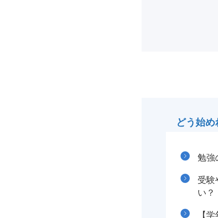
どう始め
勉強
受験
い？
【学