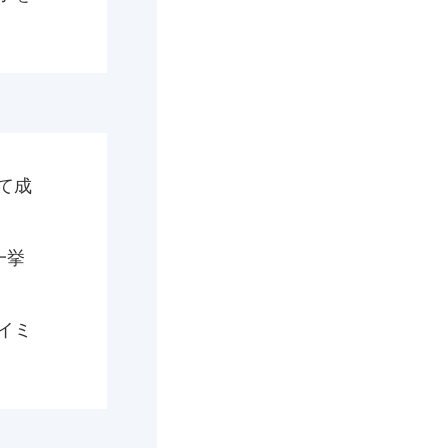
て成
一挙
イミ