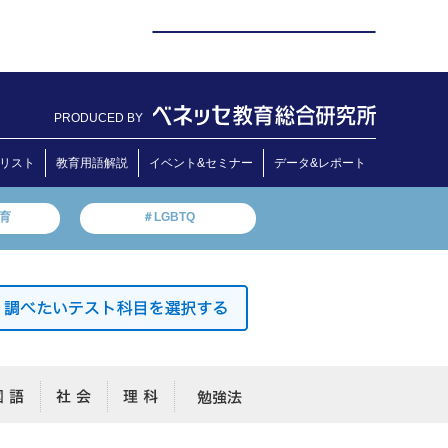
PRODUCED BY
リスト
教育用語解説
イベント&セミナー
データ&レポート
教育
＃LGBTQ