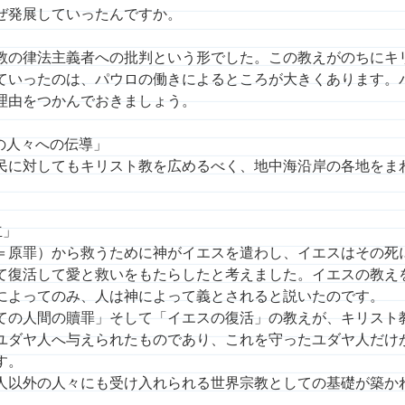
ぜ発展していったんですか。
教の律法主義者への批判という形でした。この教えがのちにキ
ていったのは、パウロの働きによるところが大きくあります。
理由をつかんでおきましょう。
の人々への伝導」
民に対してもキリスト教を広めるべく、地中海沿岸の各地をま
立」
＝原罪）から救うために神がイエスを遣わし、イエスはその死
て復活して愛と救いをもたらしたと考えました。イエスの教え
によってのみ、人は神によって義とされると説いたのです。
ての人間の贖罪」そして「イエスの復活」の教えが、キリスト
ユダヤ人へ与えられたものであり、これを守ったユダヤ人だけ
す。
人以外の人々にも受け入れられる世界宗教としての基礎が築か