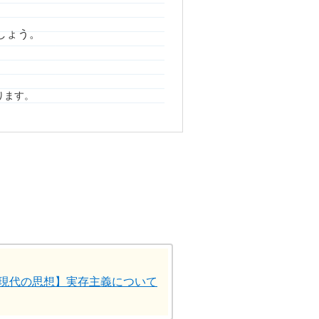
しょう。
ります。
現代の思想】実存主義について