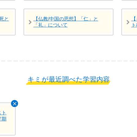
死と
【仏教/中国の思想】「仁」と
【
「礼」について
ト
キミが最近調べた学習内容
スト
定期