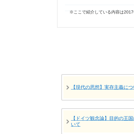
ここで紹介している内容は201
【現代の思想】実存主義につ
【ドイツ観念論】目的の王国
いて