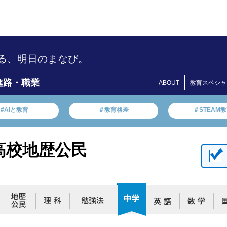
る、明日のまなび。
進路・職業
ABOUT
教育スペシャ
#AIと教育
＃教育格差
＃STEAM
高校地歴公民