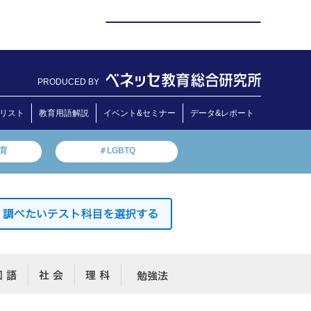
PRODUCED BY
リスト
教育用語解説
イベント&セミナー
データ&レポート
教育
＃LGBTQ