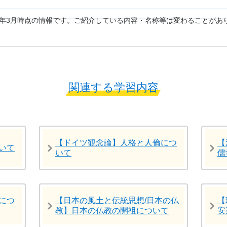
7年3月時点の情報です。ご紹介している内容・名称等は変わることがあ
関連する学習内容
【ドイツ観念論】人格と人倫につ
【
いて
いて
儒
につ
【日本の風土と伝統思想/日本の仏
【
教】日本の仏教の開祖について
安