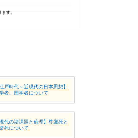
ります。
江戸時代～近現代の日本思想】
学者、国学者について
現代の諸課題と倫理】尊厳死と
楽死について