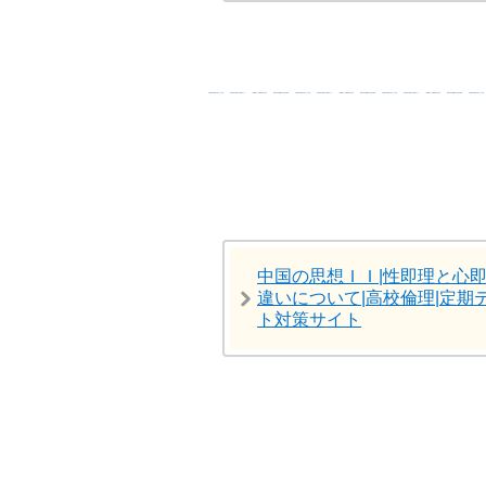
中国の思想ＩＩ|性即理と心
違いについて|高校倫理|定期
ト対策サイト