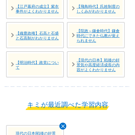
【江戸幕府の成立】紫衣
【飛鳥時代】氏姓制度の
事件がよくわかりません
しくみがわかりません
【院政～鎌倉時代】鎌倉
【織豊政権】石高と石盛
時代にできた仏教が覚え
と石高制がわかりません
られません
【現代の日本】戦後の好
【明治時代】政党につい
景気や高度経済成長の内
て
容がよくわかりません
キミが最近調べた学習内容
現代の日本|戦後の好景