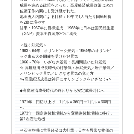
成長を進める政策をとった。高度経済成長政策は次の
佐藤栄作内閣にも受け継がれた。
池田勇人内閣による目標：10年で1人当たり国民所得
を2倍に増やす
結果：1967年に目標達成，1968年に日本は国民総生産
（GNP）資本主義国第2位に成長
＜続く好景気＞
1963～64年 オリンピック景気：1964年のオリンピ
ック東京大会開催を受けた好景気
1966～70年 いざなぎ景気：長期間続いた好景気
☆ 高度経済成長時代の好景気：神武景気／岩戸景気／
オリンピック景気／いざなぎ景気の覚え方
○●高度経済成長は神戸にオリンピックをいざなう●○
◆高度経済成長時代の終わりから安定成長時代へ
1971年 円切り上げ 1ドル＝360円⇒1ドル＝308円
へ
1973年 固定為替相場制から変動為替相場制に移行，
第1次石油危機
⇒石油危機に世界経済は大打撃，日本も異常な物価の