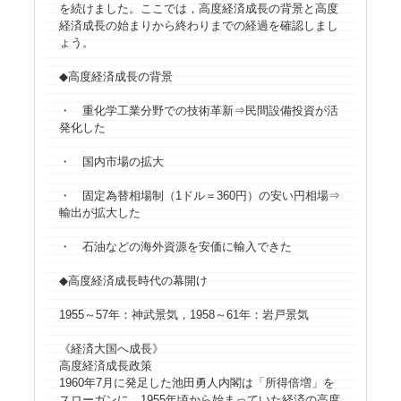
を続けました。ここでは，高度経済成長の背景と高度
経済成長の始まりから終わりまでの経過を確認しまし
ょう。
◆高度経済成長の背景
・ 重化学工業分野での技術革新⇒民間設備投資が活
発化した
・ 国内市場の拡大
・ 固定為替相場制（1ドル＝360円）の安い円相場⇒
輸出が拡大した
・ 石油などの海外資源を安価に輸入できた
◆高度経済成長時代の幕開け
1955～57年：神武景気，1958～61年：岩戸景気
《経済大国へ成長》
高度経済成長政策
1960年7月に発足した池田勇人内閣は「所得倍増」を
スローガンに，1955年頃から始まっていた経済の高度