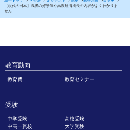
総合トップ
学習法
定期テスト
高校
地歴公民
日本史
【現代の日本】戦後の好景気や高度経済成長の内容がよくわかりま
せん
教育動向
教育費
教育セミナー
受験
中学受験
高校受験
中高一貫校
大学受験