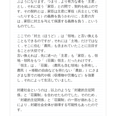
ぶようになります。つまり，より有力な者を「主君」
とし，それに従う「家臣」との間で，契約を結ぶので
す。その契約とは，家臣は主君に軍役（兵士として戦
ったりすること）の義務を負うかわりに，主君の方
は，家臣に封土を与えて保護する義務を負う，という
ものでした。
ここでの「封土（ほうど）」は「領地」と言い換える
こともできるのですが，それには「土地」だけではな
く，そこに住む「農民」も含まれていたことに注目す
ることが大切です。
言い換えれば，先に述べた「主君」も「家臣」も，領
地・領民をもつ「（荘園）領主」だったわけです。
「領主」は，「荘園」（農民も含む領地）を所有し，
農民（ ＝移動の自由などを持たない「農奴」）にさま
ざまな形での地代や税（収穫物や労働など）を強要
し，それによって生活していました。
封建社会というのは，以上のような「封建的主従関
係」と「荘園制」を合わせたものでした。そのため，
「封建的主従関係」と「荘園制」の一部が崩れること
により，封建社会全体が崩壊する可能性もあったので
す。