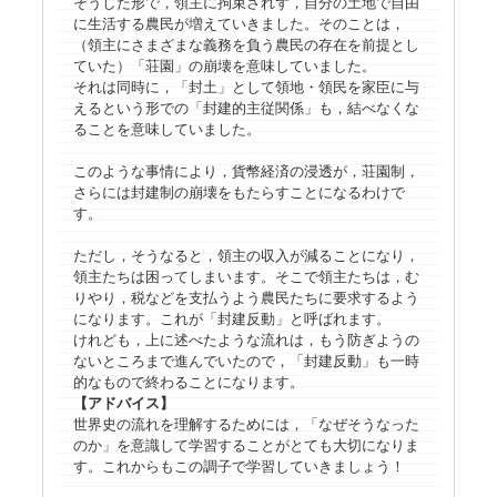
そうした形で，領主に拘束されず，自分の土地で自由
に生活する農民が増えていきました。そのことは，
（領主にさまざまな義務を負う農民の存在を前提とし
ていた）「荘園」の崩壊を意味していました。
それは同時に，「封土」として領地・領民を家臣に与
えるという形での「封建的主従関係」も，結べなくな
ることを意味していました。
このような事情により，貨幣経済の浸透が，荘園制，
さらには封建制の崩壊をもたらすことになるわけで
す。
ただし，そうなると，領主の収入が減ることになり，
領主たちは困ってしまいます。そこで領主たちは，む
りやり，税などを支払うよう農民たちに要求するよう
になります。これが「封建反動」と呼ばれます。
けれども，上に述べたような流れは，もう防ぎようの
ないところまで進んでいたので，「封建反動」も一時
的なもので終わることになります。
【アドバイス】
世界史の流れを理解するためには，「なぜそうなった
のか」を意識して学習することがとても大切になりま
す。これからもこの調子で学習していきましょう！