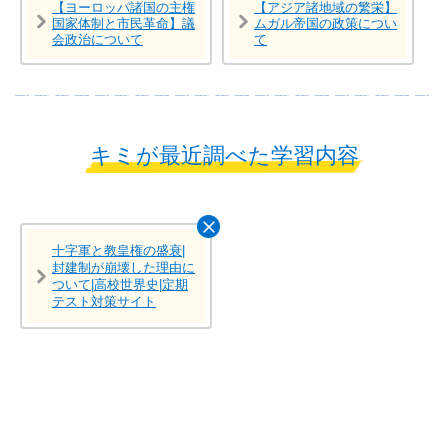
【ヨーロッパ諸国の主権
【アジア諸地域の繁栄】
国家体制と市民革命】議
ムガル帝国の政策につい
会政治について
て
キミが最近調べた学習内容
十字軍と教皇権の盛衰|
封建制が崩壊した理由に
ついて|高校世界史|定期
テスト対策サイト