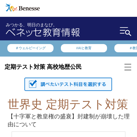
みつかる、明日のまなび。
＃ウェルビーイング
#AIと教育
＃教
定期テスト対策 高校地歴公民
世界史 定期テスト対策
【十字軍と教皇権の盛衰】封建制が崩壊した理
由について