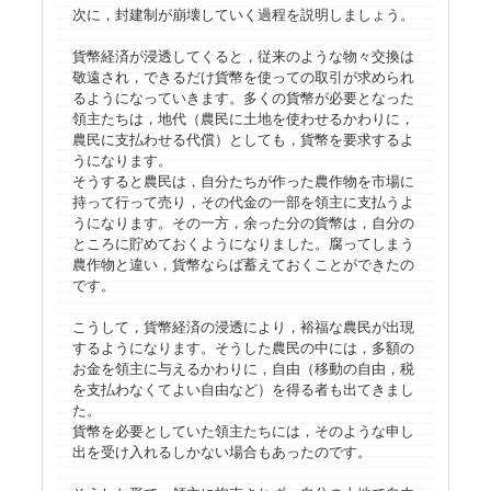
次に，封建制が崩壊していく過程を説明しましょう。
貨幣経済が浸透してくると，従来のような物々交換は
敬遠され，できるだけ貨幣を使っての取引が求められ
るようになっていきます。多くの貨幣が必要となった
領主たちは，地代（農民に土地を使わせるかわりに，
農民に支払わせる代償）としても，貨幣を要求するよ
うになります。
そうすると農民は，自分たちが作った農作物を市場に
持って行って売り，その代金の一部を領主に支払うよ
うになります。その一方，余った分の貨幣は，自分の
ところに貯めておくようになりました。腐ってしまう
農作物と違い，貨幣ならば蓄えておくことができたの
です。
こうして，貨幣経済の浸透により，裕福な農民が出現
するようになります。そうした農民の中には，多額の
お金を領主に与えるかわりに，自由（移動の自由，税
を支払わなくてよい自由など）を得る者も出てきまし
た。
貨幣を必要としていた領主たちには，そのような申し
出を受け入れるしかない場合もあったのです。