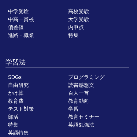
中学受験
高校受験
中高一貫校
大学受験
偏差値
内申点
進路・職業
特集
学習法
SDGs
プログラミング
自由研究
読書感想文
かけ算
百人一首
教育費
教育動向
テスト対策
学習
部活
教育セミナー
特集
英語勉強法
英語特集