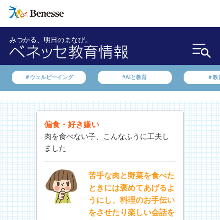
みつかる、明日のまなび。
＃ウェルビーイング
#AIと教育
＃教
偏食・好き嫌い
肉を食べない子、こんなふうに工夫し
ました
苦手な肉と野菜を食べた
ときには褒めてあげるよ
うにし、料理のお手伝い
をさせたり楽しい会話を