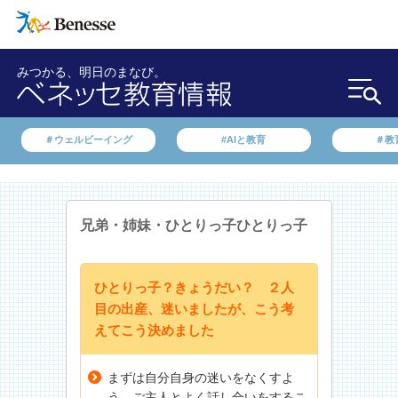
みつかる、明日のまなび。
＃ウェルビーイング
#AIと教育
＃教
兄弟・姉妹・ひとりっ子
ひとりっ子
ひとりっ子？きょうだい？ ２人
目の出産、迷いましたが、こう考
えてこう決めました
まずは自分自身の迷いをなくすよ
う、ご主人とよく話し合いをするこ