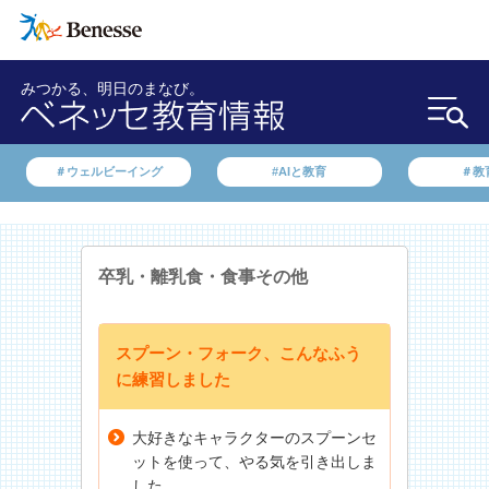
みつかる、明日のまなび。
＃ウェルビーイング
#AIと教育
＃教
卒乳・離乳食・食事
その他
スプーン・フォーク、こんなふう
に練習しました
大好きなキャラクターのスプーンセ
ットを使って、やる気を引き出しま
した。