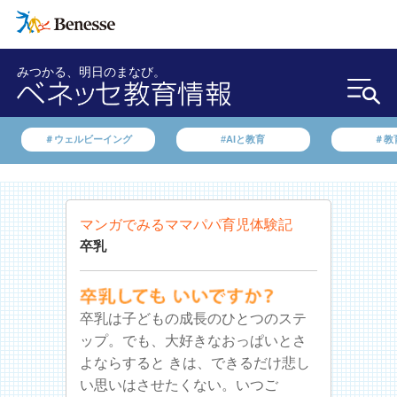
みつかる、明日のまなび。
＃ウェルビーイング
#AIと教育
＃教
マンガでみるママパパ育児体験記
卒乳
卒乳は子どもの成長のひとつのステ
ップ。でも、大好きなおっぱいとさ
よならすると きは、できるだけ悲し
い思いはさせたくない。いつご