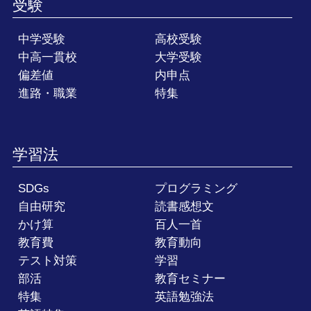
受験
中学受験
高校受験
中高一貫校
大学受験
偏差値
内申点
進路・職業
特集
学習法
SDGs
プログラミング
自由研究
読書感想文
かけ算
百人一首
教育費
教育動向
テスト対策
学習
部活
教育セミナー
特集
英語勉強法