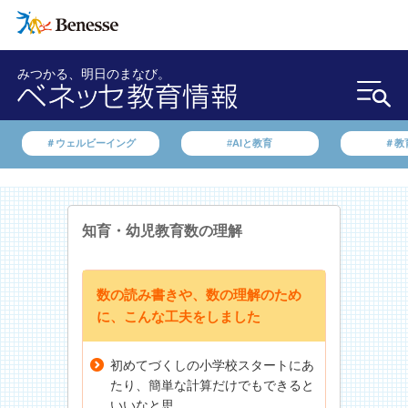
みつかる、明日のまなび。
＃ウェルビーイング
#AIと教育
＃教
知育・幼児教育
数の理解
数の読み書きや、数の理解のため
に、こんな工夫をしました
初めてづくしの小学校スタートにあ
たり、簡単な計算だけでもできると
いいなと思...