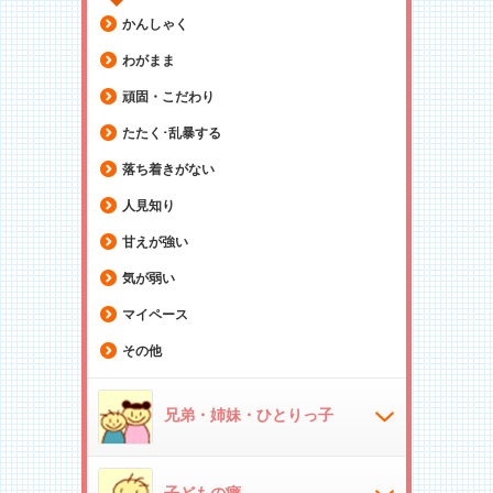
かんしゃく
わがまま
頑固・こだわり
たたく･乱暴する
落ち着きがない
人見知り
甘えが強い
気が弱い
マイペース
その他
兄弟・姉妹・ひとりっ子
子どもの癖