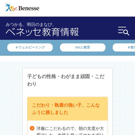
みつかる、明日のまなび。
＃ウェルビーイング
#AIと教育
＃教
子どもの性格・わがまま
頑固・こだ
わり
こだわり・執着の強い子、こんな
ふうに接しました
洋服にこだわるので、朝の支度が大
変でした。余裕を持ってせかさずに