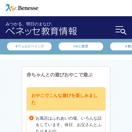
みつかる、明日のまなび。
＃ウェルビーイング
#AIと教育
＃教
赤ちゃんとの遊び
おやこで遊ぶ
おやこでこんな遊びを楽しみまし
た
お風呂はふれあいの場。いろんな話
をしています。休日、お父さんとふ
たりきりの...