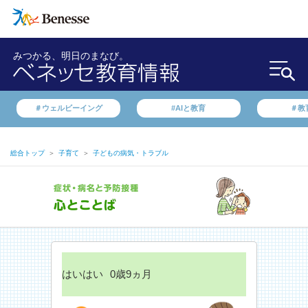
みつかる、明日のまなび。
＃ウェルビーイング
#AIと教育
＃教
総合トップ
＞
子育て
＞
子どもの病気・トラブル
はいはい
0歳9ヵ月