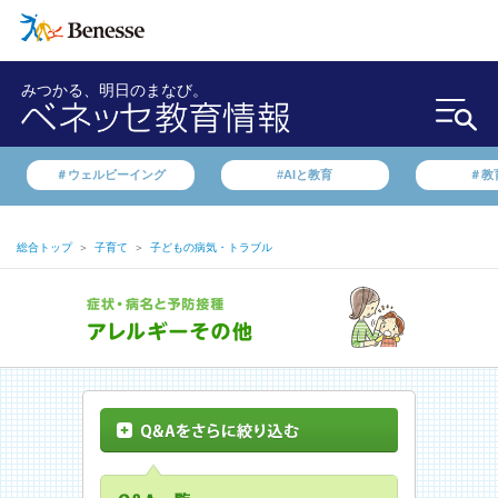
みつかる、明日のまなび。
＃ウェルビーイング
#AIと教育
＃教
総合トップ
＞
子育て
＞
子どもの病気・トラブル