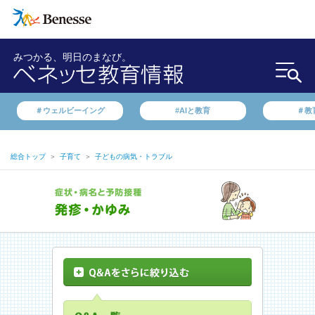
みつかる、明日のまなび。
＃ウェルビーイング
#AIと教育
＃教
総合トップ
＞
子育て
＞
子どもの病気・トラブル