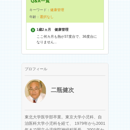
キーワード：
健康管理
年齢：
選択なし
1歳2ヵ月
健康管理
ここ何カ月も熱が37度台で、36度台に
なりません...
プロフィール
二瓶健次
東北大学医学部卒業。東京大学小児科、自
治医科大学小児科を経て、 1979年から2001
年まで国立小児病院神経科医長、 2001年か