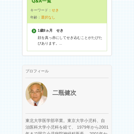
キーワード：
せき
年齢：
選択なし
1歳8ヵ月
せき
顔を真っ赤にしてせき込むことがたびた
びあります。...
プロフィール
二瓶健次
東北大学医学部卒業。東京大学小児科、自
治医科大学小児科を経て、 1979年から2001
年まで国立小児病院神経科医長、 2001年か