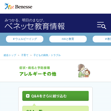
みつかる、明日のまなび。
＃ウェルビーイング
#AIと教育
＃教
総合トップ
＞
子育て
＞
子どもの病気・トラブル