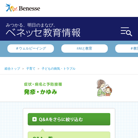
みつかる、明日のまなび。
＃ウェルビーイング
#AIと教育
＃教
総合トップ
＞
子育て
＞
子どもの病気・トラブル