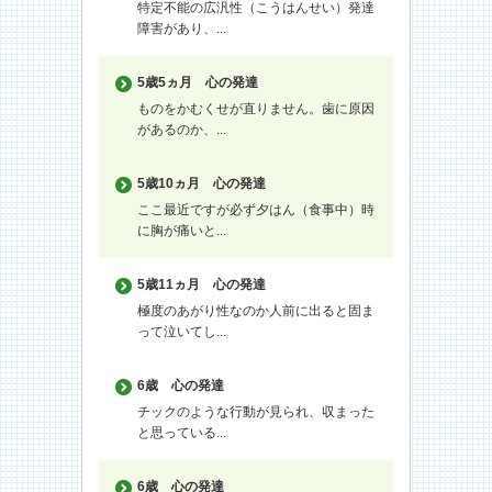
特定不能の広汎性（こうはんせい）発達
障害があり、...
5歳5ヵ月
心の発達
ものをかむくせが直りません。歯に原因
があるのか、...
5歳10ヵ月
心の発達
ここ最近ですが必ず夕はん（食事中）時
に胸が痛いと...
5歳11ヵ月
心の発達
極度のあがり性なのか人前に出ると固ま
って泣いてし...
6歳
心の発達
チックのような行動が見られ、収まった
と思っている...
6歳
心の発達