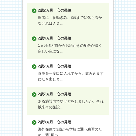
2歳2ヵ月
心の発達
医者に「多動ぎみ、3歳までに落ち着か
なければＡＤ...
2歳4ヵ月
心の発達
1ヵ月ほど前からお絵かきの配色が暗く
寂しい色にな...
2歳7ヵ月
心の発達
食事を一度口に入れてから、飲み込まず
に吐き出しま...
2歳7ヵ月
心の発達
ある施設内でやけどをしましたが、それ
以来その施設...
2歳8ヵ月
心の発達
海外在住で3歳から学校に通う練習のた
め、週1回ベ...