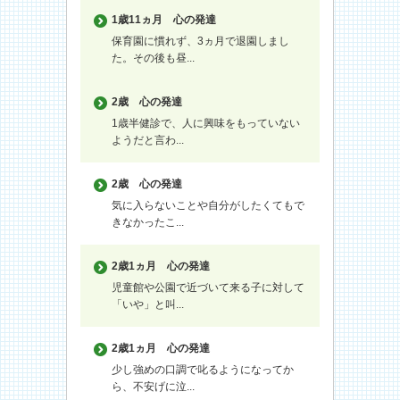
1歳11ヵ月
心の発達
保育園に慣れず、3ヵ月で退園しまし
た。その後も昼...
2歳
心の発達
1歳半健診で、人に興味をもっていない
ようだと言わ...
2歳
心の発達
気に入らないことや自分がしたくてもで
きなかったこ...
2歳1ヵ月
心の発達
児童館や公園で近づいて来る子に対して
「いや」と叫...
2歳1ヵ月
心の発達
少し強めの口調で叱るようになってか
ら、不安げに泣...