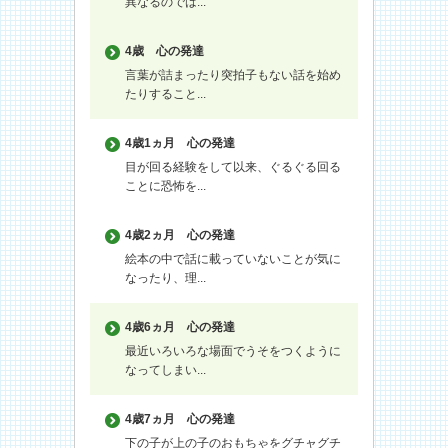
異なるのでは...
4歳
心の発達
言葉が詰まったり突拍子もない話を始め
たりすること...
4歳1ヵ月
心の発達
目が回る経験をして以来、ぐるぐる回る
ことに恐怖を...
4歳2ヵ月
心の発達
絵本の中で話に載っていないことが気に
なったり、理...
4歳6ヵ月
心の発達
最近いろいろな場面でうそをつくように
なってしまい...
4歳7ヵ月
心の発達
下の子が上の子のおもちゃをグチャグチ