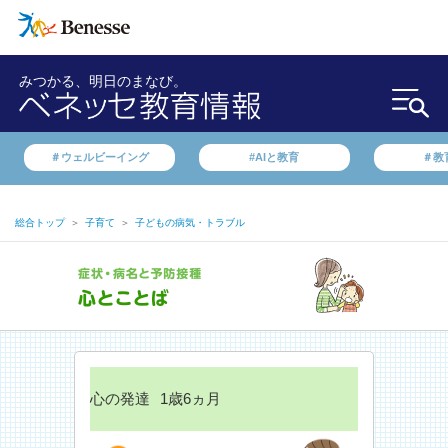
みつかる、明日のまなび。
＃ウェルビーイング
#AIと教育
＃教
総合トップ
＞
子育て
＞
子どもの病気・トラブル
心の発達
1歳6ヵ月