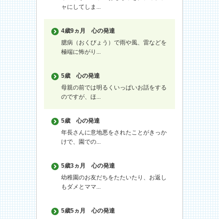
ャにしてしま...
4歳9ヵ月
心の発達
臆病（おくびょう）で雨や風、雷などを
極端に怖がり...
5歳
心の発達
母親の前では明るくいっぱいお話をする
のですが、ほ...
5歳
心の発達
年長さんに意地悪をされたことがきっか
けで、園での...
5歳3ヵ月
心の発達
幼稚園のお友だちをたたいたり、お返し
もダメとママ...
5歳5ヵ月
心の発達