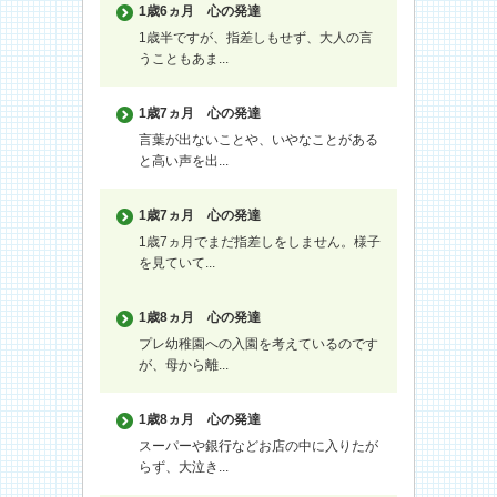
1歳6ヵ月
心の発達
1歳半ですが、指差しもせず、大人の言
うこともあま...
1歳7ヵ月
心の発達
言葉が出ないことや、いやなことがある
と高い声を出...
1歳7ヵ月
心の発達
1歳7ヵ月でまだ指差しをしません。様子
を見ていて...
1歳8ヵ月
心の発達
プレ幼稚園への入園を考えているのです
が、母から離...
1歳8ヵ月
心の発達
スーパーや銀行などお店の中に入りたが
らず、大泣き...