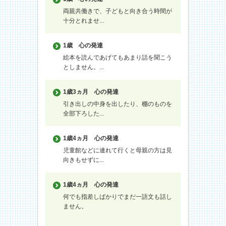
両親共働きで、子どもと向き合う時間が
十分とれませ...
1歳
心の発達
絵本を読んであげてもあまり話を聞こう
としません。...
1歳3ヵ月
心の発達
引き出しの中身を出したり、棚のものを
全部下ろした...
1歳4ヵ月
心の発達
児童館などに連れて行くと母親の方は見
向きもせずに...
1歳4ヵ月
心の発達
何でも指差しばかりでまだ一語文も話し
ません。