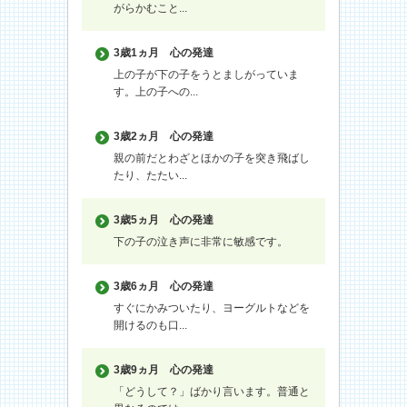
がらかむこと...
3歳1ヵ月
心の発達
上の子が下の子をうとましがっていま
す。上の子への...
3歳2ヵ月
心の発達
親の前だとわざとほかの子を突き飛ばし
たり、たたい...
3歳5ヵ月
心の発達
下の子の泣き声に非常に敏感です。
3歳6ヵ月
心の発達
すぐにかみついたり、ヨーグルトなどを
開けるのも口...
3歳9ヵ月
心の発達
「どうして？」ばかり言います。普通と