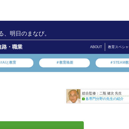
る、明日のまなび。
進路・職業
ABOUT
教育スペシャ
#AIと教育
＃教育格差
＃STEAM
総合監修：二瓶 健次 先生
各専門分野の先生の紹介