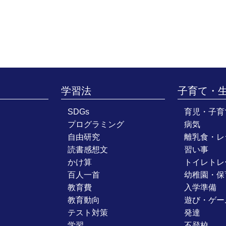
学習法
子育て・
SDGs
育児・子育
プログラミング
病気
自由研究
離乳食・レ
読書感想文
習い事
かけ算
トイレトレ
百人一首
幼稚園・保
教育費
入学準備
教育動向
遊び・ゲー
テスト対策
発達
学習
不登校