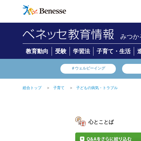
みつか
教育動向
受験
学習法
子育て・生活
＃ウェルビーイング
総合トップ
＞
子育て
＞
子どもの病気・トラブル
心とことば