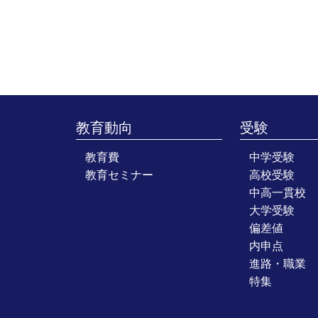
教育動向
受験
教育費
中学受験
教育セミナー
高校受験
中高一貫校
大学受験
偏差値
内申点
進路・職業
特集