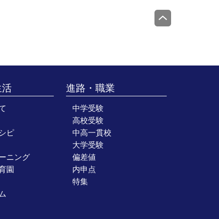
生活
進路・職業
て
中学受験
高校受験
シピ
中高一貫校
大学受験
ーニング
偏差値
育園
内申点
特集
ム