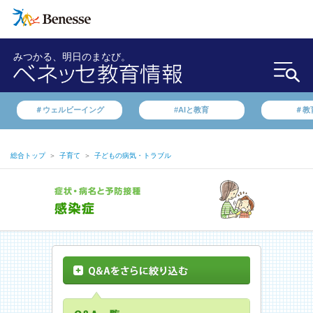
みつかる、明日のまなび。
＃ウェルビーイング
#AIと教育
＃教
総合トップ
＞
子育て
＞
子どもの病気・トラブル