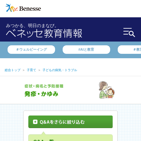
みつかる、明日のまなび。
＃ウェルビーイング
#AIと教育
＃教
総合トップ
＞
子育て
＞
子どもの病気・トラブル