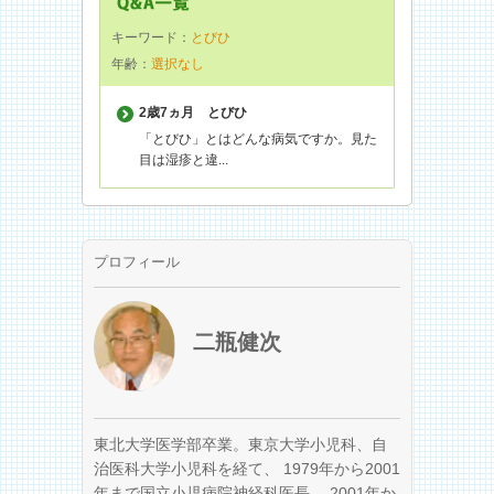
キーワード：
とびひ
年齢：
選択なし
2歳7ヵ月
とびひ
「とびひ」とはどんな病気ですか。見た
目は湿疹と違...
プロフィール
二瓶健次
東北大学医学部卒業。東京大学小児科、自
治医科大学小児科を経て、 1979年から2001
年まで国立小児病院神経科医長、 2001年か