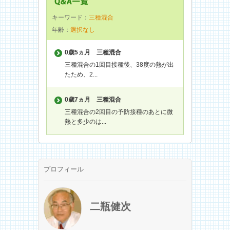
キーワード：
三種混合
年齢：
選択なし
0歳5ヵ月
三種混合
三種混合の1回目接種後、38度の熱が出
たため、2...
0歳7ヵ月
三種混合
三種混合の2回目の予防接種のあとに微
熱と多少のは...
プロフィール
二瓶健次