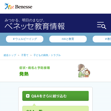
みつかる、明日のまなび。
＃ウェルビーイング
#AIと教育
＃教
総合トップ
＞
子育て
＞
子どもの病気・トラブル