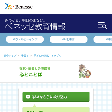
みつかる、明日のまなび。
＃ウェルビーイング
#AIと教育
＃教
総合トップ
＞
子育て
＞
子どもの病気・トラブル