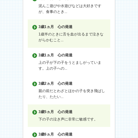
泥んこ遊びや水遊びなどは大好きです
が、食事のとき...
3歳1ヵ月
心の発達
1歳半のときに舌を血が出るまで泣きな
がらかむこと...
3歳1ヵ月
心の発達
上の子が下の子をうとましがっていま
す。上の子への...
3歳2ヵ月
心の発達
親の前だとわざとほかの子を突き飛ばし
たり、たたい...
3歳5ヵ月
心の発達
下の子の泣き声に非常に敏感です。
3歳6ヵ月
心の発達