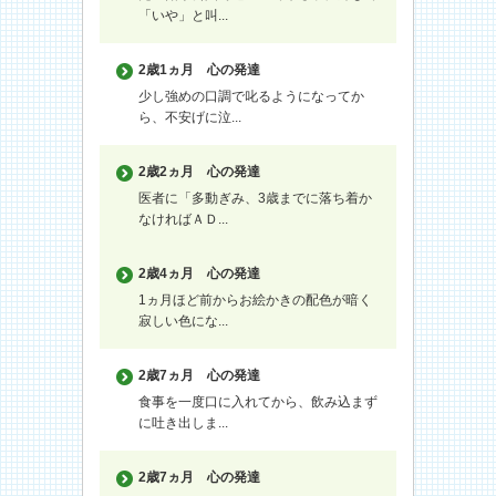
「いや」と叫...
2歳1ヵ月
心の発達
少し強めの口調で叱るようになってか
ら、不安げに泣...
2歳2ヵ月
心の発達
医者に「多動ぎみ、3歳までに落ち着か
なければＡＤ...
2歳4ヵ月
心の発達
1ヵ月ほど前からお絵かきの配色が暗く
寂しい色にな...
2歳7ヵ月
心の発達
食事を一度口に入れてから、飲み込まず
に吐き出しま...
2歳7ヵ月
心の発達