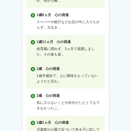
が、母から離...
1歳8ヵ月
心の発達
スーパーや銀行などお店の中に入りたが
らず、大泣き...
1歳11ヵ月
心の発達
保育園に慣れず、3ヵ月で退園しまし
た。その後も昼...
2歳
心の発達
1歳半健診で、人に興味をもっていない
ようだと言わ...
2歳
心の発達
気に入らないことや自分がしたくてもで
きなかったこ...
2歳1ヵ月
心の発達
児童館や公園で近づいて来る子に対して