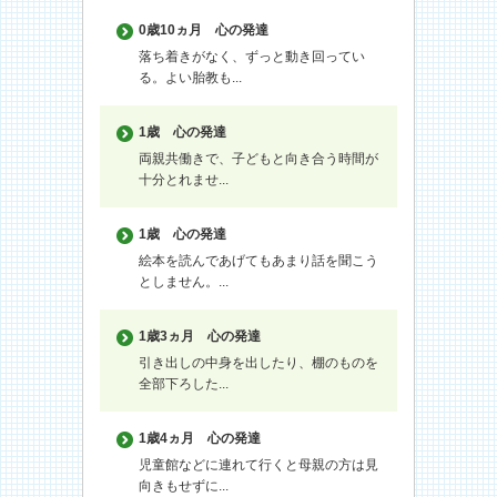
0歳10ヵ月
心の発達
落ち着きがなく、ずっと動き回ってい
る。よい胎教も...
1歳
心の発達
両親共働きで、子どもと向き合う時間が
十分とれませ...
1歳
心の発達
絵本を読んであげてもあまり話を聞こう
としません。...
1歳3ヵ月
心の発達
引き出しの中身を出したり、棚のものを
全部下ろした...
1歳4ヵ月
心の発達
児童館などに連れて行くと母親の方は見
向きもせずに...