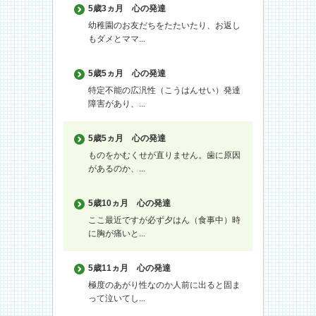
5歳3ヵ月
心の発達
幼稚園のお友だちをたたいたり、お返し
もダメとママ...
5歳5ヵ月
心の発達
特定不能の広汎性（こうはんせい）発達
障害があり、...
5歳5ヵ月
心の発達
ものをかむくせが直りません。歯に原因
があるのか、...
5歳10ヵ月
心の発達
ここ最近ですが必ず夕はん（食事中）時
に胸が痛いと...
5歳11ヵ月
心の発達
極度のあがり性なのか人前に出ると固ま
って泣いてし...