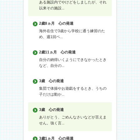
ある施設内でやけどをしましたが、それ
以来その施設...
2歳8ヵ月
心の発達
海外在住で3歳から学校に通う練習のた
め、週1回ベ...
2歳11ヵ月
心の発達
自分の納得いくようにできなかったとき
など、自分の...
3歳
心の発達
集団で体操やお遊戯をするとき、うちの
子だけは動か...
3歳
心の発達
ありがとう、ごめんなさいなどが言えま
せん。強く言...
3歳1ヵ月
心の発達