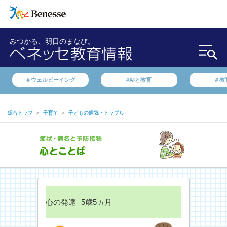
みつかる、明日のまなび。
＃ウェルビーイング
#AIと教育
＃教
総合トップ
＞
子育て
＞
子どもの病気・トラブル
心の発達
5歳5ヵ月