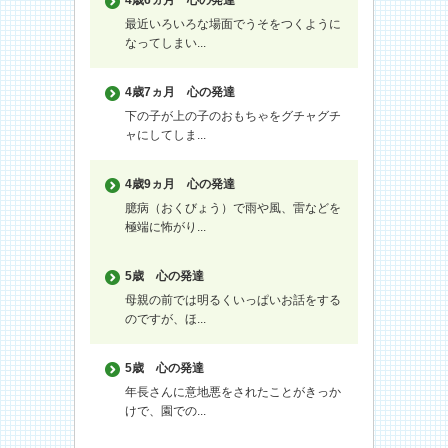
最近いろいろな場面でうそをつくように
なってしまい...
4歳7ヵ月
心の発達
下の子が上の子のおもちゃをグチャグチ
ャにしてしま...
4歳9ヵ月
心の発達
臆病（おくびょう）で雨や風、雷などを
極端に怖がり...
5歳
心の発達
母親の前では明るくいっぱいお話をする
のですが、ほ...
5歳
心の発達
年長さんに意地悪をされたことがきっか
けで、園での...