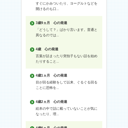
すぐにかみついたり、ヨーグルトなどを
開けるのも口...
3歳9ヵ月
心の発達
「どうして？」ばかり言います。普通と
異なるのでは...
4歳
心の発達
言葉が詰まったり突拍子もない話を始め
たりすること...
4歳1ヵ月
心の発達
目が回る経験をして以来、ぐるぐる回る
ことに恐怖を...
4歳2ヵ月
心の発達
絵本の中で話に載っていないことが気に
なったり、理...
4歳6ヵ月
心の発達