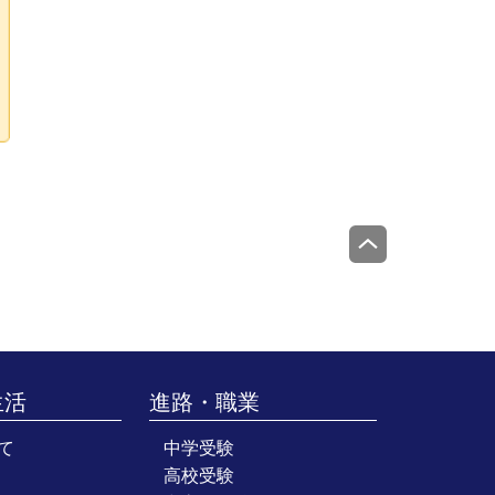
生活
進路・職業
て
中学受験
高校受験