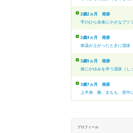
2歳2ヵ月
発疹
手のひら全体に小さなブツブ
2歳4ヵ月
発疹
体温が上がったときに湿疹（
3歳5ヵ月
発疹
体にかゆみを伴う湿疹（しっ
3歳7ヵ月
発疹
上半身、腕、太もも、背中に
プロフィール