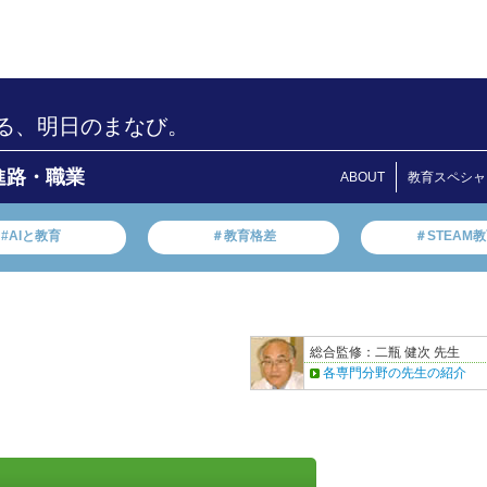
る、明日のまなび。
進路・職業
ABOUT
教育スペシャ
#AIと教育
＃教育格差
＃STEAM
総合監修：二瓶 健次 先生
各専門分野の先生の紹介