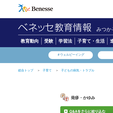
みつか
教育動向
受験
学習法
子育て・生活
＃ウェルビーイング
総合トップ
＞
子育て
＞
子どもの病気・トラブル
発疹・かゆみ