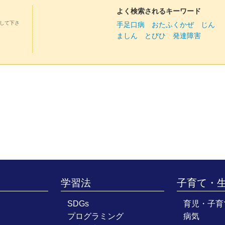
よく検索されるキーワード
して下さ
手足口病
おたふくかぜ
じん
ましん
とびひ
発達障害
学習法
子育て・
SDGs
育児・子育
プログラミング
病気