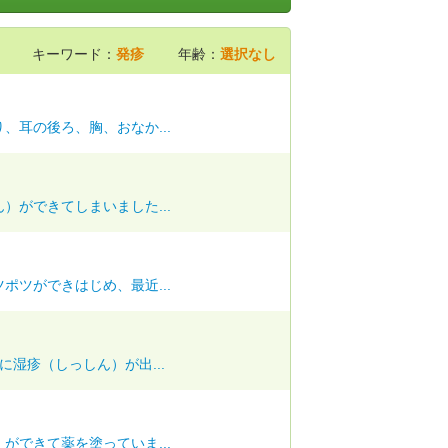
キーワード：
発疹
年齢：
選択なし
、耳の後ろ、胸、おなか...
）ができてしまいました...
ポツができはじめ、最近...
湿疹（しっしん）が出...
ができて薬を塗っていま...