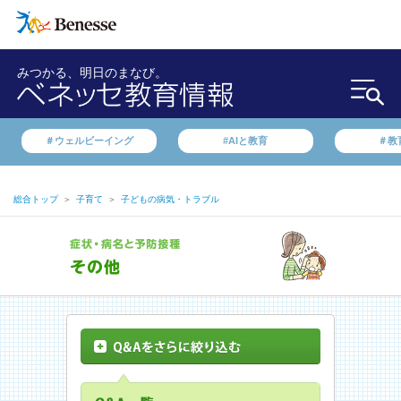
みつかる、明日のまなび。
＃ウェルビーイング
#AIと教育
＃教
総合トップ
＞
子育て
＞
子どもの病気・トラブル