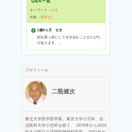
キーワード：
せき
年齢：
選択なし
1歳8ヵ月
せき
顔を真っ赤にしてせき込むことがたびた
びあります。...
プロフィール
二瓶健次
東北大学医学部卒業。東京大学小児科、自
治医科大学小児科を経て、 1979年から2001
年まで国立小児病院神経科医長、 2001年か