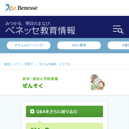
みつかる、明日のまなび。
＃ウェルビーイング
#AIと教育
＃教
総合トップ
＞
子育て
＞
子どもの病気・トラブル