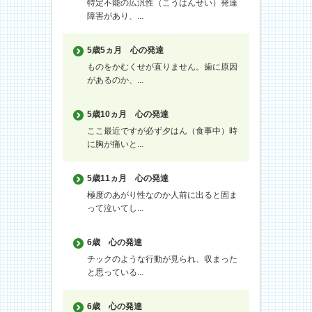
特定不能の広汎性（こうはんせい）発達
障害があり、...
5歳5ヵ月
心の発達
ものをかむくせが直りません。歯に原因
があるのか、...
5歳10ヵ月
心の発達
ここ最近ですが必ず夕はん（食事中）時
に胸が痛いと...
5歳11ヵ月
心の発達
極度のあがり性なのか人前に出ると固ま
って泣いてし...
6歳
心の発達
チックのような行動が見られ、収まった
と思っている...
6歳
心の発達