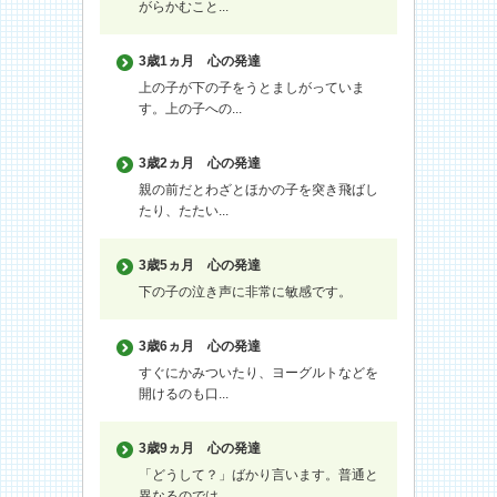
がらかむこと...
3歳1ヵ月
心の発達
上の子が下の子をうとましがっていま
す。上の子への...
3歳2ヵ月
心の発達
親の前だとわざとほかの子を突き飛ばし
たり、たたい...
3歳5ヵ月
心の発達
下の子の泣き声に非常に敏感です。
3歳6ヵ月
心の発達
すぐにかみついたり、ヨーグルトなどを
開けるのも口...
3歳9ヵ月
心の発達
「どうして？」ばかり言います。普通と
異なるのでは...