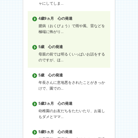
ャにしてしま...
4歳9ヵ月
心の発達
臆病（おくびょう）で雨や風、雷などを
極端に怖がり...
5歳
心の発達
母親の前では明るくいっぱいお話をする
のですが、ほ...
5歳
心の発達
年長さんに意地悪をされたことがきっか
けで、園での...
5歳3ヵ月
心の発達
幼稚園のお友だちをたたいたり、お返し
もダメとママ...
5歳5ヵ月
心の発達