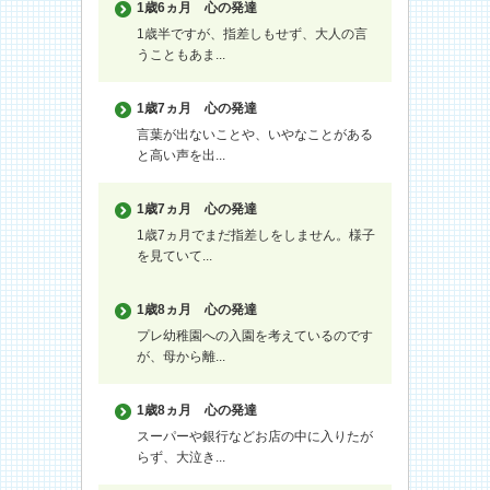
1歳6ヵ月
心の発達
1歳半ですが、指差しもせず、大人の言
うこともあま...
1歳7ヵ月
心の発達
言葉が出ないことや、いやなことがある
と高い声を出...
1歳7ヵ月
心の発達
1歳7ヵ月でまだ指差しをしません。様子
を見ていて...
1歳8ヵ月
心の発達
プレ幼稚園への入園を考えているのです
が、母から離...
1歳8ヵ月
心の発達
スーパーや銀行などお店の中に入りたが
らず、大泣き...