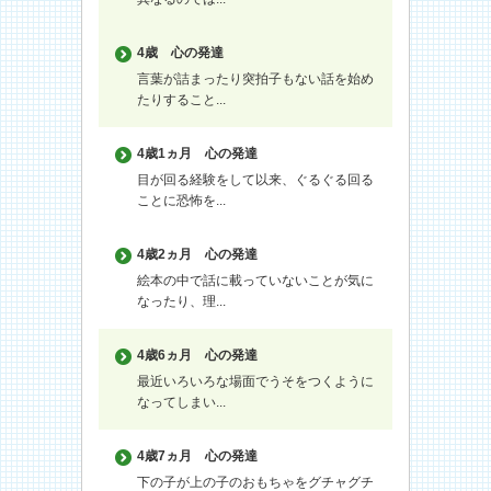
4歳
心の発達
言葉が詰まったり突拍子もない話を始め
たりすること...
4歳1ヵ月
心の発達
目が回る経験をして以来、ぐるぐる回る
ことに恐怖を...
4歳2ヵ月
心の発達
絵本の中で話に載っていないことが気に
なったり、理...
4歳6ヵ月
心の発達
最近いろいろな場面でうそをつくように
なってしまい...
4歳7ヵ月
心の発達
下の子が上の子のおもちゃをグチャグチ