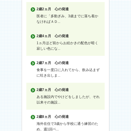
2歳2ヵ月
心の発達
医者に「多動ぎみ、3歳までに落ち着か
なければＡＤ...
2歳4ヵ月
心の発達
1ヵ月ほど前からお絵かきの配色が暗く
寂しい色にな...
2歳7ヵ月
心の発達
食事を一度口に入れてから、飲み込まず
に吐き出しま...
2歳7ヵ月
心の発達
ある施設内でやけどをしましたが、それ
以来その施設...
2歳8ヵ月
心の発達
海外在住で3歳から学校に通う練習のた
め、週1回ベ...