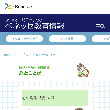
みつかる、明日のまなび。
＃ウェルビーイング
#AIと教育
＃教
総合トップ
＞
子育て
＞
子どもの病気・トラブル
心の発達
6歳1ヵ月