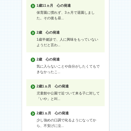
1歳11ヵ月
心の発達
保育園に慣れず、3ヵ月で退園しまし
た。その後も昼...
2歳
心の発達
1歳半健診で、人に興味をもっていない
ようだと言わ...
2歳
心の発達
気に入らないことや自分がしたくてもで
きなかったこ...
2歳1ヵ月
心の発達
児童館や公園で近づいて来る子に対して
「いや」と叫...
2歳1ヵ月
心の発達
少し強めの口調で叱るようになってか
ら、不安げに泣...