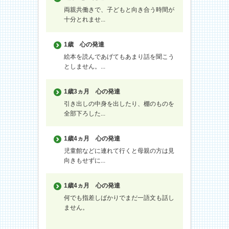
両親共働きで、子どもと向き合う時間が
十分とれませ...
1歳
心の発達
絵本を読んであげてもあまり話を聞こう
としません。...
1歳3ヵ月
心の発達
引き出しの中身を出したり、棚のものを
全部下ろした...
1歳4ヵ月
心の発達
児童館などに連れて行くと母親の方は見
向きもせずに...
1歳4ヵ月
心の発達
何でも指差しばかりでまだ一語文も話し
ません。