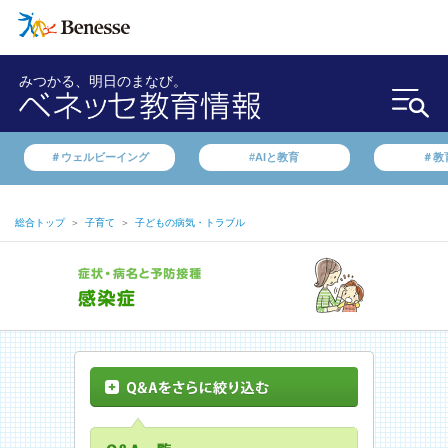
みつかる、明日のまなび。
＃ウェルビーイング
#AIと教育
＃教
総合トップ
＞
子育て
＞
子どもの病気・トラブル