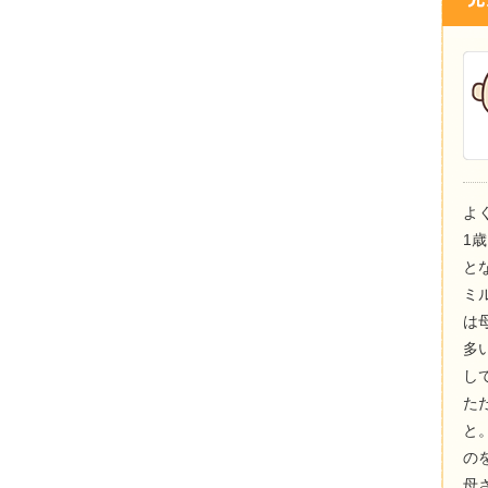
よ
1
と
ミ
は
多
し
た
と
の
母