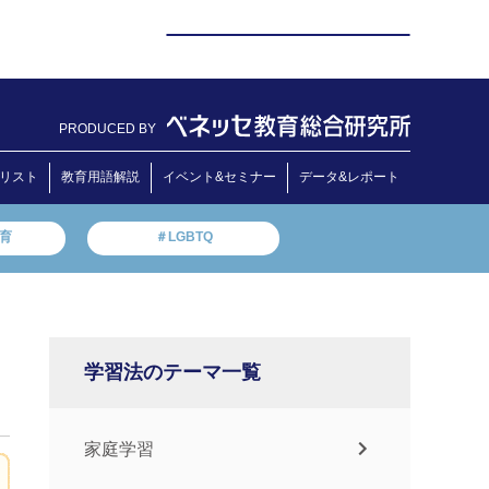
PRODUCED BY
リスト
教育用語解説
イベント&セミナー
データ&レポート
教育
＃LGBTQ
学習法のテーマ一覧
家庭学習