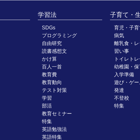
学習法
子育て・
SDGs
育児・子育
プログラミング
病気
自由研究
離乳食・レ
読書感想文
習い事
かけ算
トイレトレ
百人一首
幼稚園・保
教育費
入学準備
教育動向
遊び・ゲー
テスト対策
発達
学習
不登校
部活
特集
教育セミナー
特集
英語勉強法
英語特集