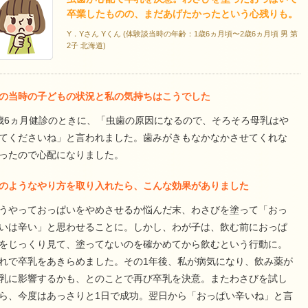
卒業したものの、まだあげたかったという心残りも。
Y．Yさん Yくん (体験談当時の年齢：1歳6ヵ月頃〜2歳6ヵ月頃 男 第
2子 北海道)
の当時の子どもの状況と私の気持ちはこうでした
歳6ヵ月健診のときに、「虫歯の原因になるので、そろそろ母乳はや
てくださいね」と言われました。歯みがきもなかなかさせてくれな
ったので心配になりました。
のようなやり方を取り入れたら、こんな効果がありました
うやっておっぱいをやめさせるか悩んだ末、わさびを塗って「おっ
いは辛い」と思わせることに。しかし、わが子は、飲む前におっぱ
をじっくり見て、塗ってないのを確かめてから飲むという行動に。
れで卒乳をあきらめました。その1年後、私が病気になり、飲み薬が
乳に影響するかも、とのことで再び卒乳を決意。またわさびを試し
ら、今度はあっさりと1日で成功。翌日から「おっぱい辛いね」と言