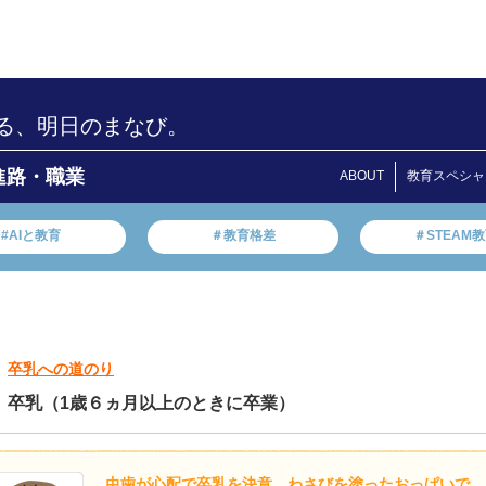
る、明日のまなび。
進路・職業
ABOUT
教育スペシャ
#AIと教育
＃教育格差
＃STEAM
卒乳への道のり
卒乳（1歳６ヵ月以上のときに卒業）
虫歯が心配で卒乳を決意。わさびを塗ったおっぱいで