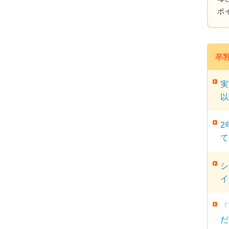
ポ
卒
実
以
2
て
シ
イ
「
だ