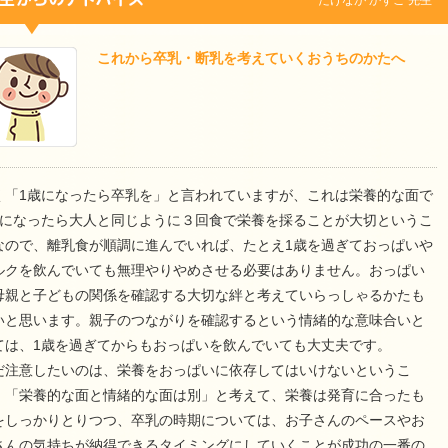
たけなが かずこ 先生
これから卒乳・断乳を考えていくおうちのかたへ
く「1歳になったら卒乳を」と言われていますが、これは栄養的な面で
歳になったら大人と同じように３回食で栄養を採ることが大切というこ
なので、離乳食が順調に進んでいれば、たとえ1歳を過ぎておっぱいや
ルクを飲んでいても無理やりやめさせる必要はありません。おっぱい
母親と子どもの関係を確認する大切な絆と考えていらっしゃるかたも
いと思います。親子のつながりを確認するという情緒的な意味合いと
ては、1歳を過ぎてからもおっぱいを飲んでいても大丈夫です。
だ注意したいのは、栄養をおっぱいに依存してはいけないというこ
。「栄養的な面と情緒的な面は別」と考えて、栄養は発育に合ったも
をしっかりとりつつ、卒乳の時期については、お子さんのペースやお
さんの気持ちが納得できるタイミングにしていくことが成功の一番の