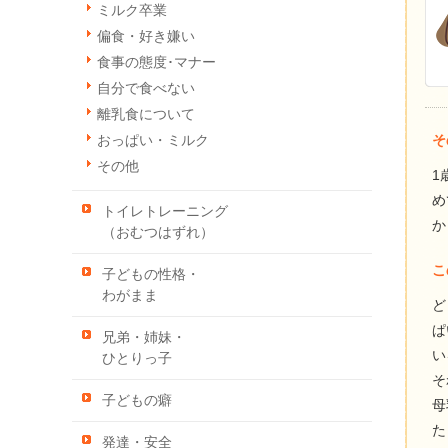
ミルク卒業
偏食・好き嫌い
食事の態度･マナー
自分で食べない
離乳食について
そ
おっぱい・ミルク
その他
1
め
トイレトレーニング
か
（おむつはずれ）
こ
子どもの性格・
わがまま
ど
ぱ
兄弟・姉妹・
い
ひとりっ子
そ
子どもの癖
母
た
発達・安全