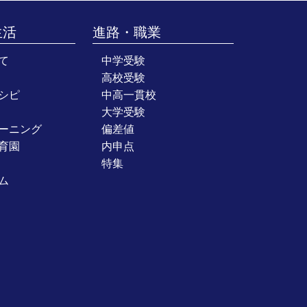
生活
進路・職業
て
中学受験
高校受験
シピ
中高一貫校
大学受験
ーニング
偏差値
育園
内申点
特集
ム