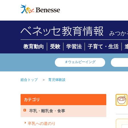
みつか
教育動向
受験
学習法
子育て・生活
＃ウェルビーイング
＞
総合トップ
育児体験談
卒乳・離乳食・食事
卒乳への道のり