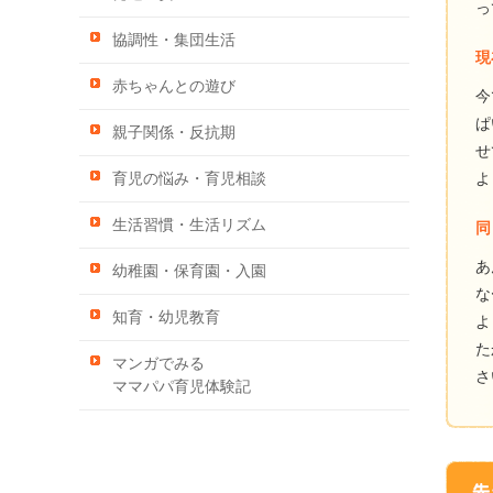
っ
協調性・集団生活
現
赤ちゃんとの遊び
今
ぱ
親子関係・反抗期
せ
よ
育児の悩み・育児相談
生活習慣・生活リズム
同
あ
幼稚園・保育園・入園
な
知育・幼児教育
よ
た
マンガでみる
さ
ママパパ育児体験記