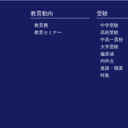
教育動向
受験
教育費
中学受験
教育セミナー
高校受験
中高一貫校
大学受験
偏差値
内申点
進路・職業
特集