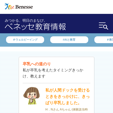
みつかる、明日のまなび。
＃ウェルビーイング
#AIと教育
＃教
卒乳への道のり
私が卒乳を考えたタイミングきっか
け、教えます
私が人間ドックを受ける
ときをきっかけに、きっ
ぱり卒乳しました。
H．Nさん Aちゃん (体験談当時